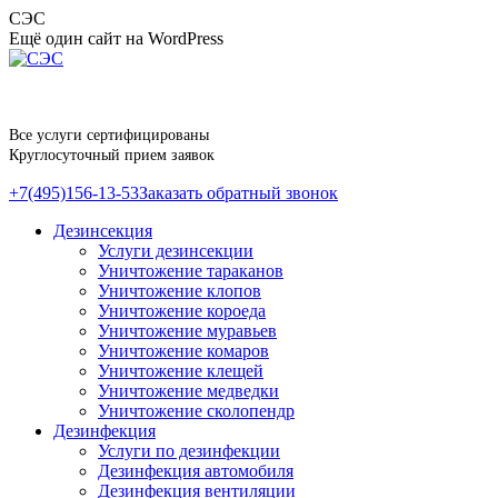
Перейти
СЭС
к
Ещё один сайт на WordPress
содержанию
Все услуги сертифицированы
Круглосуточный прием заявок
+7(495)156-13-53
Заказать обратный звонок
Дезинсекция
Услуги дезинсекции
Уничтожение тараканов
Уничтожение клопов
Уничтожение короеда
Уничтожение муравьев
Уничтожение комаров
Уничтожение клещей
Уничтожение медведки
Уничтожение сколопендр
Дезинфекция
Услуги по дезинфекции
Дезинфекция автомобиля
Дезинфекция вентиляции