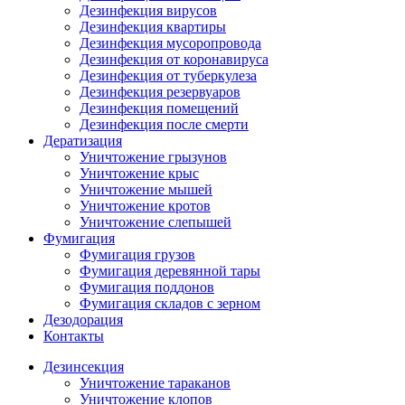
Дезинфекция вирусов
Дезинфекция квартиры
Дезинфекция мусоропровода
Дезинфекция от коронавируса
Дезинфекция от туберкулеза
Дезинфекция резервуаров
Дезинфекция помещений
Дезинфекция после смерти
Дератизация
Уничтожение грызунов
Уничтожение крыс
Уничтожение мышей
Уничтожение кротов
Уничтожение слепышей
Фумигация
Фумигация грузов
Фумигация деревянной тары
Фумигация поддонов
Фумигация складов с зерном
Дезодорация
Контакты
Дезинсекция
Уничтожение тараканов
Уничтожение клопов