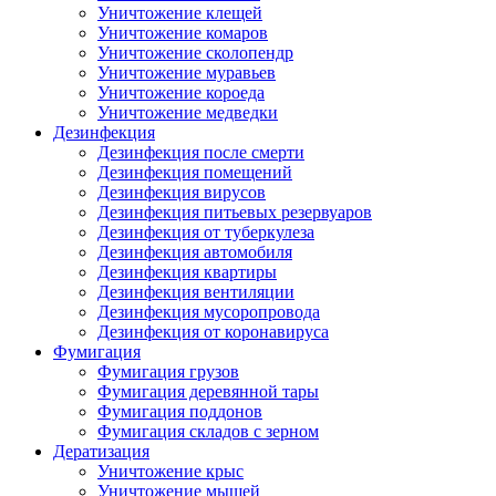
Уничтожение клещей
Уничтожение комаров
Уничтожение сколопендр
Уничтожение муравьев
Уничтожение короеда
Уничтожение медведки
Дезинфекция
Дезинфекция после смерти
Дезинфекция помещений
Дезинфекция вирусов
Дезинфекция питьевых резервуаров
Дезинфекция от туберкулеза
Дезинфекция автомобиля
Дезинфекция квартиры
Дезинфекция вентиляции
Дезинфекция мусоропровода
Дезинфекция от коронавируса
Фумигация
Фумигация грузов
Фумигация деревянной тары
Фумигация поддонов
Фумигация складов с зерном
Дератизация
Уничтожение крыс
Уничтожение мышей